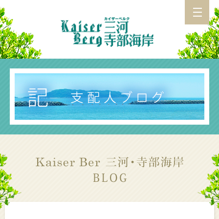
カイザーベルク 三河・寺部海岸 TOP
施設紹介
アクセス
お食事
支配人ブログ
カイザーベルク総合TOP