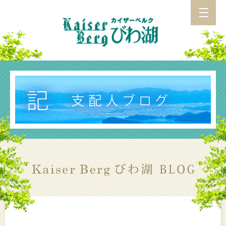
カイザーベルク びわ湖 TOP
施設紹介
アクセス
お食事
支配人ブログ
カイザーベルク総合TOP