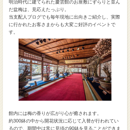
明治時代に建てられた慶雲館のお座敷にずらりと並ん
だ盆梅は、見応えたっぷり。
当支配人ブログでも毎年現地に出向きご紹介し、実際
に行かれたお客さまからも大変ご好評のイベントで
す。
館内には梅の香りが広がり心が癒されます。
約300鉢の中から開花状況に応じて入替が行われてい
るので、期間中は常に見頃の90鉢を見ることができま