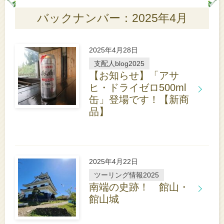
バックナンバー：2025年4月
2025年4月28日
支配人blog2025
【お知らせ】「アサ
ヒ・ドライゼロ500ml
缶」登場です！【新商
詳
品】
し
く
は
こ
ち
2025年4月22日
ら
ツーリング情報2025
南端の史跡！ 館山・
館山城
詳
し