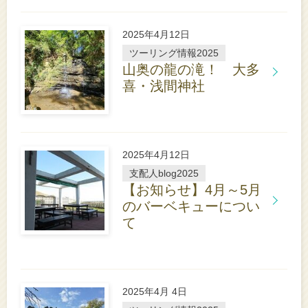
く
は
こ
2025年4月12日
ち
ら
ツーリング情報2025
山奥の龍の滝！ 大多
喜・浅間神社
詳
し
く
は
こ
2025年4月12日
ち
ら
支配人blog2025
【お知らせ】4月～5月
のバーベキューについ
て
詳
し
く
は
こ
ち
2025年4月 4日
ら