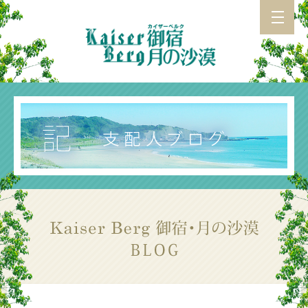
カイザーベルク 御宿・月の沙漠 TOP
施設紹介
アクセス
お食事
支配人ブログ
カイザーベルク総合TOP