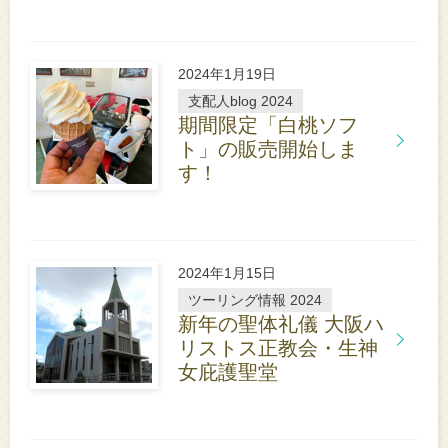
く
は
こ
ち
2024年1月19日
ら
支配人blog 2024
期間限定「白桃ソフ
ト」の販売開始しま
す！
詳
し
く
は
こ
ち
2024年1月15日
ら
ツーリング情報 2024
新年の聖体礼儀 大阪ハ
リストス正教会・生神
女庇護聖堂
詳
し
く
は