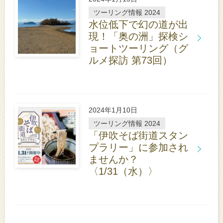
ら
ツーリング情報 2024
水位低下で幻の道が出
現！「奥の洲」探検シ
ョートツーリング（グ
詳
ルメ探訪 第73回）
し
く
は
こ
ち
2024年1月10日
ら
ツーリング情報 2024
「伊吹そば街道スタン
プラリー」に参加され
ませんか？
詳
〈1/31（水）〉
し
く
は
こ
ち