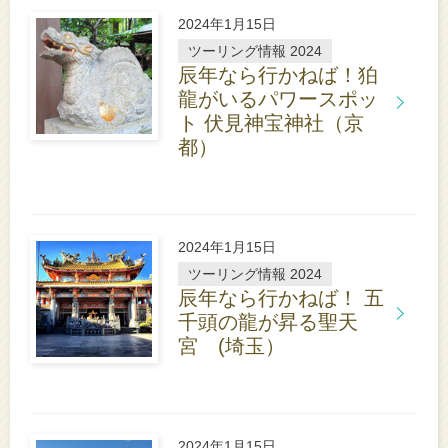
こ
ち
2024年1月15日
ら
ツーリング情報 2024
辰年なら行かねば！狛
龍がいるパワースポッ
ト 伏見神宝神社（京
詳
都）
し
く
は
こ
ち
2024年1月15日
ら
ツーリング情報 2024
辰年なら行かねば！ 五
千頭の龍が昇る聖天
宮 (埼玉）
詳
し
く
は
こ
ち
2024年1月15日