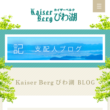
カイザーベルク びわ湖 TOP
施設紹介
アクセス
お食事
支配人ブログ
カイザーベルク総合TOP